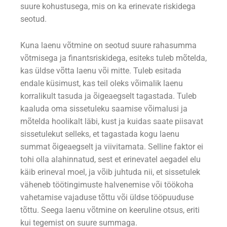
suure kohustusega, mis on ka erinevate riskidega
seotud.
Kuna laenu võtmine on seotud suure rahasumma
võtmisega ja finantsriskidega, esiteks tuleb mõtelda,
kas üldse võtta laenu või mitte. Tuleb esitada
endale küsimust, kas teil oleks võimalik laenu
korralikult tasuda ja õigeaegselt tagastada. Tuleb
kaaluda oma sissetuleku saamise võimalusi ja
mõtelda hoolikalt läbi, kust ja kuidas saate piisavat
sissetulekut selleks, et tagastada kogu laenu
summat õigeaegselt ja viivitamata. Selline faktor ei
tohi olla alahinnatud, sest et erinevatel aegadel elu
käib erineval moel, ja võib juhtuda nii, et sissetulek
väheneb töötingimuste halvenemise või töökoha
vahetamise vajaduse tõttu või üldse tööpuuduse
tõttu. Seega laenu võtmine on keeruline otsus, eriti
kui tegemist on suure summaga.