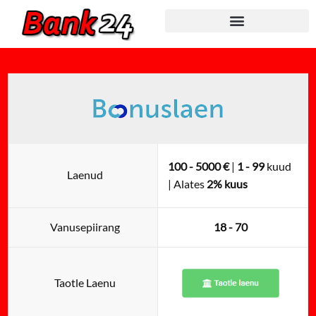
Skip
to
content
100 - 5000 €
|
1 - 99
kuud
Laenud
| Alates
2% kuus
Vanusepiirang
18 - 70
Taotle Laenu