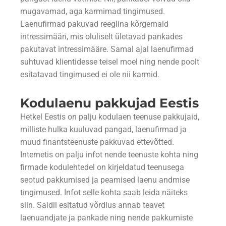
mugavamad, aga karmimad tingimused.
Laenufirmad pakuvad reeglina kõrgemaid
intressimääri, mis oluliselt ületavad pankades
pakutavat intressimääre. Samal ajal laenufirmad
suhtuvad klientidesse teisel moel ning nende poolt
esitatavad tingimused ei ole nii karmid.
Kodulaenu pakkujad Eestis
Hetkel Eestis on palju kodulaen teenuse pakkujaid,
milliste hulka kuuluvad pangad, laenufirmad ja
muud finantsteenuste pakkuvad ettevõtted.
Internetis on palju infot nende teenuste kohta ning
firmade kodulehtedel on kirjeldatud teenusega
seotud pakkumised ja peamised laenu andmise
tingimused. Infot selle kohta saab leida näiteks
siin. Saidil esitatud võrdlus annab teavet
laenuandjate ja pankade ning nende pakkumiste