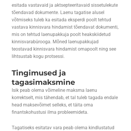
esitada vastavaid ja aktsepteeritavaid sissetulekute
tõendavad dokumente. Laenu tagatise alusel
võtmiseks tuleb ka esitada eksperdi poolt tehtud
vastava kinnisvara hindamist tõendavat dokumenti,
mis on tehtud laenupakkuja poolt heakskiidetud
kinnisvarabürooga. Mõned laenupakkujad
teostavad kinnisvara hindamist omapoolt ning see
lihtsustab kogu protsessi.
Tingimused ja
tagasimaksmine
Isik peab olema võimeline maksma laenu
korrektselt, mis tähendab, et tal tuleb tagada endale
head maksevõimet selleks, et täita oma
finantskohustusi ilma probleemideta.
Tagatiseks esitatav vara peab olema kindlustatud