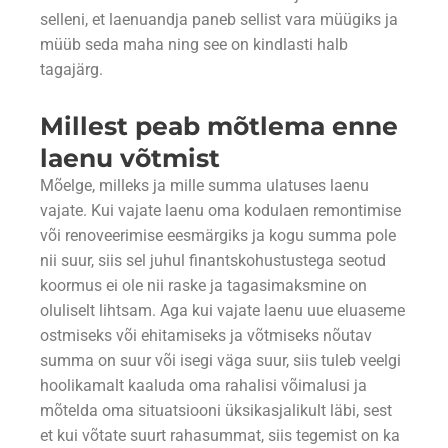
selleni, et laenuandja paneb sellist vara müügiks ja
müüb seda maha ning see on kindlasti halb
tagajärg.
Millest peab mõtlema enne
laenu võtmist
Mõelge, milleks ja mille summa ulatuses laenu
vajate. Kui vajate laenu oma kodulaen remontimise
või renoveerimise eesmärgiks ja kogu summa pole
nii suur, siis sel juhul finantskohustustega seotud
koormus ei ole nii raske ja tagasimaksmine on
oluliselt lihtsam. Aga kui vajate laenu uue eluaseme
ostmiseks või ehitamiseks ja võtmiseks nõutav
summa on suur või isegi väga suur, siis tuleb veelgi
hoolikamalt kaaluda oma rahalisi võimalusi ja
mõtelda oma situatsiooni üksikasjalikult läbi, sest
et kui võtate suurt rahasummat, siis tegemist on ka