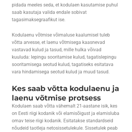
pidada meeles seda, et kodulaen kasutamise puhul
saab kasutaja valida endale sobivat
tagasimaksegraafikut ise.
Kodulaenu võtmise võimaluse kaalumisel tuleb
võtta arvesse, et laenu võtmisega kaasnevad
vastavad kulud ja tasud, mille hulka võivad
kuuluda: lepingu sooritamise kulud, tagatislepingu
sooritamisega seotud kulud, tagatiseks esitatava
vara hindamisega seotud kulud ja muud tasud.
Kes saab võtta kodulaenu ja
laenu võtmise protsess
Kodulaen saab võtta vähemalt 21-aastane isik, kes
on Eesti riigi kodanik või elamisõigust ja elamisluba
omav teise riigi kodanik. Esitatakse standardseid
nõudeid taotleja netosissetulekule. Sissetulek peab