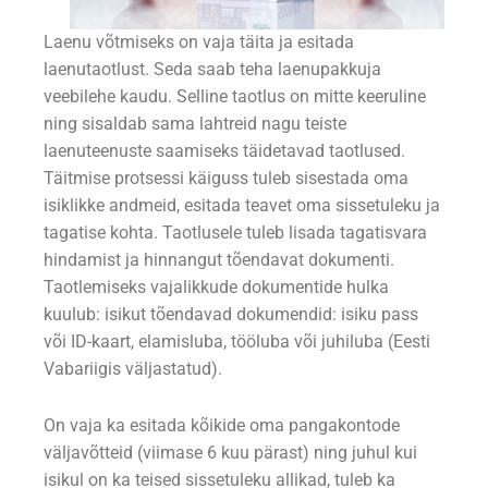
Laenu võtmiseks on vaja täita ja esitada
laenutaotlust. Seda saab teha laenupakkuja
veebilehe kaudu. Selline taotlus on mitte keeruline
ning sisaldab sama lahtreid nagu teiste
laenuteenuste saamiseks täidetavad taotlused.
Täitmise protsessi käiguss tuleb sisestada oma
isiklikke andmeid, esitada teavet oma sissetuleku ja
tagatise kohta. Taotlusele tuleb lisada tagatisvara
hindamist ja hinnangut tõendavat dokumenti.
Taotlemiseks vajalikkude dokumentide hulka
kuulub: isikut tõendavad dokumendid: isiku pass
või ID-kaart, elamisluba, tööluba või juhiluba (Eesti
Vabariigis väljastatud).
On vaja ka esitada kõikide oma pangakontode
väljavõtteid (viimase 6 kuu pärast) ning juhul kui
isikul on ka teised sissetuleku allikad, tuleb ka