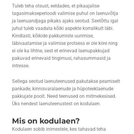
Tuleb teha otsust, eeldades, et pikaajalise
tagasimakseperioodi valimise puhul on laenuvõtja
ja laenuandjaga pikaks ajaks seotud. Seetõttu igal
juhul tuleb vaadata kõiki aspekte korralikult läbi.
Kindlasti, kõikide pakkumiste uurimise,
läbivaatamise ja valimise protsess ei ole kiire ning
ei ole ka lihtne, sest et erinevad laenupakkujad
pakuvad erinevaid tingimusi, rahasummasid ja
intresse.
Sellega seotud laenuteenused pakutakse peamiselt
pankade, kinnisvaralaenude ja hüpoteeklaenude
pakkujate poolt. Need teenused on mitmekesised.
Üks nendest laenuteenustest on kodulaen.
Mis on kodulaen?
Kodulaen sobib inimestele, kes tahavad teha