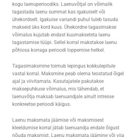
kogu laenuperioodiks. Laenuvõtjal on võimalik
tagastada laenu summat kas igakuiselt või
ühekordselt. Igakuise variandi puhul tuleb tasuda
makseid üks kord kuus. Ühekordne tagasimakse
võimalus kujutab endast kuumakseteta laenu
tagastamise tüüpi. Sellel korral makstakse laenu
põhiosa korraga perioodi loppemise hetkel.
Tagasimaksmine toimub lepingus kokkulepitule
vastal korral. Maksmine peab olema teostatud õigel
ajal ja viivitamata. Kasutajatele pakutakse
maksepuhkuse võimalus, mis tähendab, et
laenuvõtja maksab laenuandjale ainult intresse
konkreetse perioodi käigus.
Laenu maksmata jäämise või maksmisest
kleeldumise korral jätab laenuandja endale õigust
nõuda maksmist. Laenu maksmata jäämine või viia