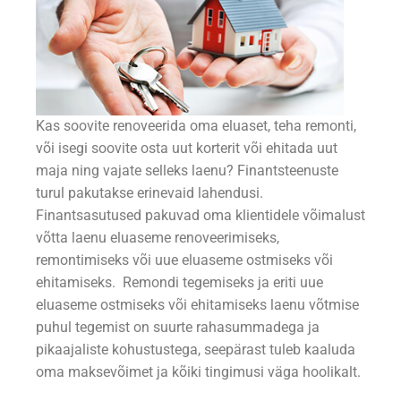
Kas soovite renoveerida oma eluaset, teha remonti,
või isegi soovite osta uut korterit või ehitada uut
maja ning vajate selleks laenu? Finantsteenuste
turul pakutakse erinevaid lahendusi.
Finantsasutused pakuvad oma klientidele võimalust
võtta laenu eluaseme renoveerimiseks,
remontimiseks või uue eluaseme ostmiseks või
ehitamiseks. Remondi tegemiseks ja eriti uue
eluaseme ostmiseks või ehitamiseks laenu võtmise
puhul tegemist on suurte rahasummadega ja
pikaajaliste kohustustega, seepärast tuleb kaaluda
oma maksevõimet ja kõiki tingimusi väga hoolikalt.