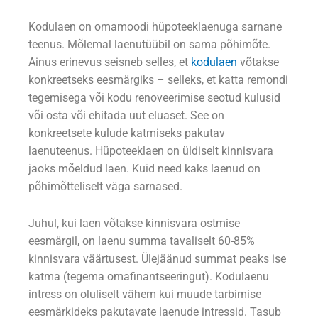
Kodulaen on omamoodi hüpoteeklaenuga sarnane
teenus. Mõlemal laenutüübil on sama põhimõte.
Ainus erinevus seisneb selles, et
kodulaen
võtakse
konkreetseks eesmärgiks – selleks, et katta remondi
tegemisega või kodu renoveerimise seotud kulusid
või osta või ehitada uut eluaset. See on
konkreetsete kulude katmiseks pakutav
laenuteenus. Hüpoteeklaen on üldiselt kinnisvara
jaoks mõeldud laen. Kuid need kaks laenud on
põhimõtteliselt väga sarnased.
Juhul, kui laen võtakse kinnisvara ostmise
eesmärgil, on laenu summa tavaliselt 60-85%
kinnisvara väärtusest. Ülejäänud summat peaks ise
katma (tegema omafinantseeringut). Kodulaenu
intress on oluliselt vähem kui muude tarbimise
eesmärkideks pakutavate laenude intressid. Tasub