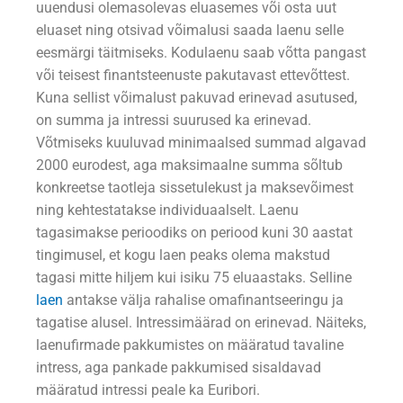
uuendusi olemasolevas eluasemes või osta uut
eluaset ning otsivad võimalusi saada laenu selle
eesmärgi täitmiseks. Kodulaenu saab võtta pangast
või teisest finantsteenuste pakutavast ettevõttest.
Kuna sellist võimalust pakuvad erinevad asutused,
on summa ja intressi suurused ka erinevad.
Võtmiseks kuuluvad minimaalsed summad algavad
2000 eurodest, aga maksimaalne summa sõltub
konkreetse taotleja sissetulekust ja maksevõimest
ning kehtestatakse individuaalselt. Laenu
tagasimakse perioodiks on periood kuni 30 aastat
tingimusel, et kogu laen peaks olema makstud
tagasi mitte hiljem kui isiku 75 eluaastaks. Selline
laen
antakse välja rahalise omafinantseeringu ja
tagatise alusel. Intressimäärad on erinevad. Näiteks,
laenufirmade pakkumistes on määratud tavaline
intress, aga pankade pakkumised sisaldavad
määratud intressi peale ka Euribori.