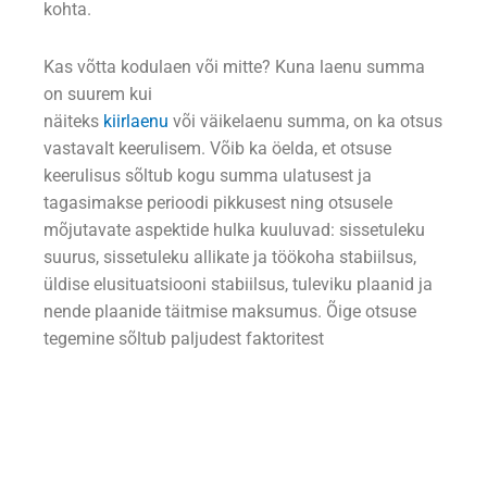
kohta.
Kas võtta kodulaen või mitte? Kuna laenu summa
on suurem kui
näiteks
kiirlaenu
või väikelaenu summa, on ka otsus
vastavalt keerulisem. Võib ka öelda, et otsuse
keerulisus sõltub kogu summa ulatusest ja
tagasimakse perioodi pikkusest ning otsusele
mõjutavate aspektide hulka kuuluvad: sissetuleku
suurus, sissetuleku allikate ja töökoha stabiilsus,
üldise elusituatsiooni stabiilsus, tuleviku plaanid ja
nende plaanide täitmise maksumus. Õige otsuse
tegemine sõltub paljudest faktoritest