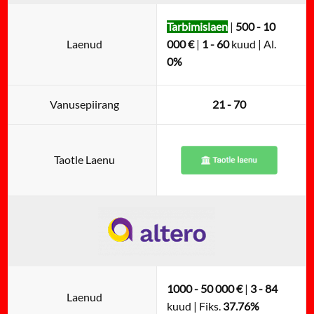
Tarbimislaen
|
500 - 10
Laenud
000 €
|
1 - 60
kuud | Al.
0%
Vanusepiirang
21 - 70
Taotle Laenu
1000 - 50 000 €
|
3 - 84
Laenud
kuud | Fiks.
37.76%