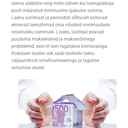
olema stabiilne ning mitte vähem kui laenupakkuja
poolt määratud minimaalne igakuine summa.
Laenu summast ja perioodist sõltuvalt esitavad
erinevad laenufirmad oma nõudeid minimaalsele
sissetuleku summale. Lisaks, taotlejal peavad
puuduma maksehäired ja maksevõimega
probleemid, sest et laen tagatakse kinnisvaraga.
Kodulaen taotlev isik saab taotleda laenu
väljaandmist omafinantseeringu ja tagatise
esitamise alusel.