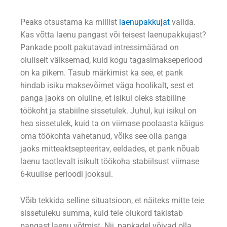
Peaks otsustama ka millist
laenupakkujat
valida.
Kas võtta laenu pangast või teisest laenupakkujast?
Pankade poolt pakutavad intressimäärad on
oluliselt väiksemad, kuid kogu tagasimakseperiood
on ka pikem. Tasub märkimist ka see, et pank
hindab isiku maksevõimet väga hoolikalt, sest et
panga jaoks on oluline, et isikul oleks stabiilne
töökoht ja stabiilne sissetulek. Juhul, kui isikul on
hea sissetulek, kuid ta on viimase poolaasta käigus
oma töökohta vahetanud, võiks see olla panga
jaoks mitteaktsepteeritav, eeldades, et pank nõuab
laenu taotlevalt isikult töökoha stabiilsust viimase
6-kuulise perioodi jooksul.
Võib tekkida selline situatsioon, et näiteks mitte teie
sissetuleku summa, kuid teie olukord takistab
pangast laenu võtmist. Nii, pankadel võivad olla