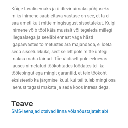
Kõige tavalisemaks ja üldlevinuimaks põhjuseks
miks inimene saab eitava vastuse on see, et ta ei
saa ametlikult mitte mingisugust sissetulekut. Kuigi
inimene võib tööl käia mustalt või tegeleda millegi
illegaalsega ja seeläbi ennast väga hästi
igapäevastes toimetustes ära majandada, ei loeta
seda sissetulekuks, sest sellelt pole mitte ühtegi
maksu maha läinud. Tõenäoliselt pole eelnevas
lauses nimetatud töökohtades töödates teil ka
töölepingut ega mingit garantiid, et teie töökoht
eksisteerib ka järgmisel kuul, kui teil tuleb mingi osa
laenust tagasi maksta ja seda koos intressidega.
Teave
SMS-laenajad otsivad linna võlanõustajatelt abi