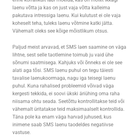
laenu võtta ja kas on just vaja võtta kalleima
pakutava intressiga laenu. Kui kulutust ei ole vaja
koheselt teha, tuleks laenu võtmine katki jätta.
Vähemalt oleks see kõige mõistlikum otsus.
Paljud meist arvavad, et SMS laen saamine on väga
lihtne, sest selle taotlemine toimub ju vaid ühe
sõnumi saatmisega. Kahjuks või õnneks ei ole see
alati aga tõsi. SMS laenu puhul on tegu täiesti
tavalise laenukoormaga, nagu iga teisegi laenu
puhul. Kuna rahalised probleemid võivad väga
kergesti tekkida, ei soovi ükski äriühing oma raha
niisama ohtu seada. Seetõttu kontrollitakse teid või
vähemalt üritatakse teid maksimaalselt kontrollida.
Täna pole ka enam väga harvad juhused, kus
inimene saab SMS laenu taodeldes negatiivse
vastuse.