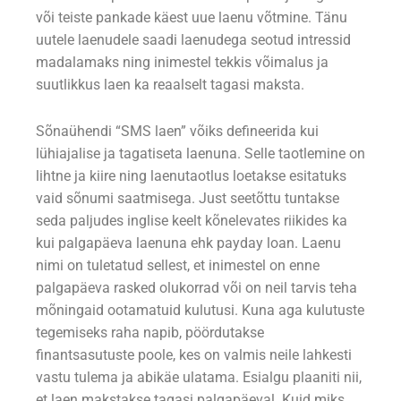
või teiste pankade käest uue laenu võtmine. Tänu
uutele laenudele saadi laenudega seotud intressid
madalamaks ning inimestel tekkis võimalus ja
suutlikkus laen ka reaalselt tagasi maksta.
Sõnaühendi “SMS laen” võiks defineerida kui
lühiajalise ja tagatiseta laenuna. Selle taotlemine on
lihtne ja kiire ning laenutaotlus loetakse esitatuks
vaid sõnumi saatmisega. Just seetõttu tuntakse
seda paljudes inglise keelt kõnelevates riikides ka
kui palgapäeva laenuna ehk payday loan. Laenu
nimi on tuletatud sellest, et inimestel on enne
palgapäeva rasked olukorrad või on neil tarvis teha
mõningaid ootamatuid kulutusi. Kuna aga kulutuste
tegemiseks raha napib, pöördutakse
finantsasutuste poole, kes on valmis neile lahkesti
vastu tulema ja abikäe ulatama. Esialgu plaaniti nii,
et laen makstakse tagasi palgapäeval. Kuid miks