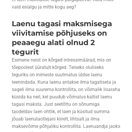
vaid esialgu ja mitte kogu aeg?
Laenu tagasi maksmisega
viivitamise põhjuseks on
peaaegu alati olnud 2
tegurit
Esimene neist on kõrged intressimäärad, mis on
tõepoolest üüratult kõrged. Teiseks oluliseks
teguriks on inimeste suutmatus üldse laenu
teenindada. Kuna laenu antakse ilma tagatiseta ja
sageli ilma suurema kontrollita, on võimalik lisaraha
küsida ka neil, kel puudub võimalus kallist laenu
tagasi maksta. Just seetõttu on sõnumiga
taodeldav laen ohtlik, et laen ja küsitud summa
jõuab laenutaotlejani kiirelt, lihtsalt ja ilma
maksevõime põhjaliku kontrollita. Laenuandja jaoks