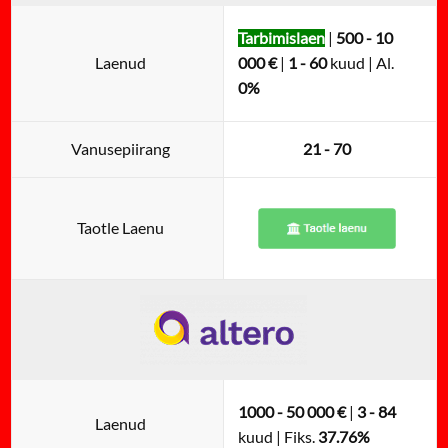
Tarbimislaen
|
500 - 10
Laenud
000 €
|
1 - 60
kuud | Al.
0%
Vanusepiirang
21 - 70
Taotle Laenu
1000 - 50 000 €
|
3 - 84
Laenud
kuud | Fiks.
37.76%