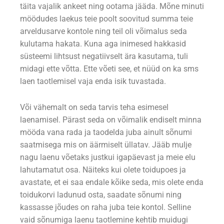
täita vajalik ankeet ning ootama jääda. Mõne minuti
möödudes laekus teie poolt soovitud summa teie
arveldusarve kontole ning teil oli võimalus seda
kulutama hakata. Kuna aga inimesed hakkasid
süsteemi lihtsust negatiivselt ära kasutama, tuli
midagi ette võtta. Ette võeti see, et nüüd on ka sms
laen taotlemisel vaja enda isik tuvastada.
Või vähemalt on seda tarvis teha esimesel
laenamisel. Pärast seda on võimalik endiselt minna
mööda vana rada ja taodelda juba ainult sõnumi
saatmisega mis on äärmiselt üllatav. Jääb mulje
nagu laenu võetaks justkui igapäevast ja meie elu
lahutamatut osa. Näiteks kui olete toidupoes ja
avastate, et ei saa endale kõike seda, mis olete enda
toidukorvi ladunud osta, saadate sõnumi ning
kassasse jõudes on raha juba teie kontol. Selline
vaid sõnumiga laenu taotlemine kehtib muidugi