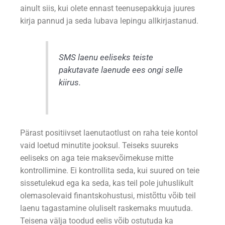
ainult siis, kui olete ennast teenusepakkuja juures
kirja pannud ja seda lubava lepingu allkirjastanud.
SMS laenu eeliseks teiste
pakutavate laenude ees ongi selle
kiirus.
Pärast positiivset laenutaotlust on raha teie kontol
vaid loetud minutite jooksul. Teiseks suureks
eeliseks on aga teie maksevõimekuse mitte
kontrollimine. Ei kontrollita seda, kui suured on teie
sissetulekud ega ka seda, kas teil pole juhuslikult
olemasolevaid finantskohustusi, mistõttu võib teil
laenu tagastamine oluliselt raskemaks muutuda.
Teisena välja toodud eelis võib ostutuda ka