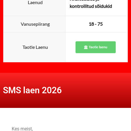
Laenud
kontrollitud sõidukid
Vanusepiirang
18 - 75
Taotle Laenu
SMS laen 2026
Kes meist,