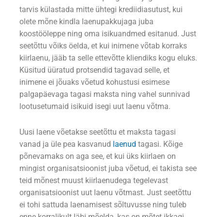
tarvis külastada mitte ühtegi krediidiasutust, kui
olete mõne kindla laenupakkujaga juba
koostööleppe ning oma isikuandmed esitanud. Just
seetõttu võiks öelda, et kui inimene võtab korraks
kiirlaenu, jääb ta selle ettevõtte kliendiks kogu eluks.
Küsitud üüratud protsendid tagavad selle, et
inimene ei jõuaks võetud kohustusi esimese
palgapäevaga tagasi maksta ning vahel sunnivad
lootusetumaid isikuid isegi uut laenu võtma.
Uusi laene võetakse seetõttu et maksta tagasi
vanad ja üle pea kasvanud
laenud
tagasi. Kõige
põnevamaks on aga see, et kui üks kiirlaen on
mingist organisatsioonist juba võetud, ei takista see
teid mõnest muust kiirlaenudega tegelevast
organisatsioonist uut laenu võtmast. Just seetõttu
ei tohi sattuda laenamisest sõltuvusse ning tuleb
enne korralikult läbi mõelda, kas on mõtet ikkagi