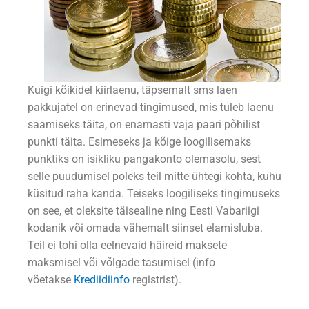
Kuigi kõikidel kiirlaenu, täpsemalt sms laen
pakkujatel on erinevad tingimused, mis tuleb laenu
saamiseks täita, on enamasti vaja paari põhilist
punkti täita. Esimeseks ja kõige loogilisemaks
punktiks on isikliku pangakonto olemasolu, sest
selle puudumisel poleks teil mitte ühtegi kohta, kuhu
küsitud raha kanda. Teiseks loogiliseks tingimuseks
on see, et oleksite täisealine ning Eesti Vabariigi
kodanik või omada vähemalt siinset elamisluba.
Teil ei tohi olla eelnevaid häireid maksete
maksmisel või võlgade tasumisel (info
võetakse
Krediidiinfo
registrist).