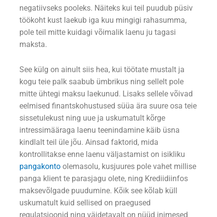
negatiivseks pooleks. Näiteks kui teil puudub püsiv
töökoht kust laekub iga kuu mingigi rahasumma,
pole teil mitte kuidagi võimalik laenu ju tagasi
maksta.
See külg on ainult siis hea, kui töötate mustalt ja
kogu teie palk saabub ümbrikus ning sellelt pole
mitte ühtegi maksu laekunud. Lisaks sellele võivad
eelmised finantskohustused süüa ära suure osa teie
sissetulekust ning uue ja uskumatult kõrge
intressimääraga laenu teenindamine käib üsna
kindlalt teil üle jõu. Ainsad faktorid, mida
kontrollitakse enne laenu väljastamist on isikliku
pangakonto
olemasolu, kusjuures pole vahet millise
panga klient te parasjagu olete, ning Krediidiinfos
maksevõlgade puudumine. Kõik see kõlab küll
uskumatult kuid sellised on praegused
regulatsioonid ning väidetavalt on nüüd inimesed