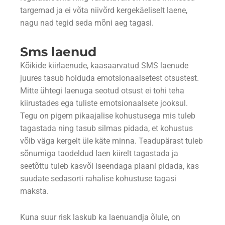
targemad ja ei võta niivõrd kergekäeliselt laene,
nagu nad tegid seda mõni aeg tagasi.
Sms laenud
Kõikide kiirlaenude, kaasaarvatud SMS laenude
juures tasub hoiduda emotsionaalsetest otsustest.
Mitte ühtegi laenuga seotud otsust ei tohi teha
kiirustades ega tuliste emotsionaalsete jooksul.
Tegu on pigem pikaajalise kohustusega mis tuleb
tagastada ning tasub silmas pidada, et kohustus
võib väga kergelt üle käte minna. Teadupärast tuleb
sõnumiga taodeldud laen kiirelt tagastada ja
seetõttu tuleb kasvõi iseendaga plaani pidada, kas
suudate sedasorti rahalise kohustuse tagasi
maksta.
Kuna suur risk laskub ka laenuandja õlule, on