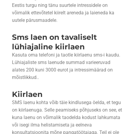
Eestis turgu ning tänu suurtele intressidele on
võimalik ettevõtetel kiirelt areneda ja laieneda ka
uutele pärusmaadele.
Sms laen on tavaliselt
lühiajaline kiirlaen
Kasuta oma telefoni ja taotle kiirlaenu sms-i kaudu.
Lühiajaliste sms laenude summad varieeruvad
alates 200 kuni 3000 eurot ja intressimäärad on
mõistlikkud..
Kiirlaen
SMS laenu kohta võib täie kindlusega öelda, et tegu
on kiirlaenuga. Selle peamiseks põhjuseks on see, et
kuna laenu on võimalik taodelda kodust lahkumata
või isegi ilma helistamiseta ja eelneva
konsultatsioonita mõne pangatöötajaga. Teil ei ole