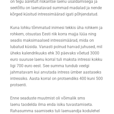
on tegu ääretult riskantse laenu usaldamisega ja
seetõttu on laenatavad summad madalad ja nende
kõrged küsitud intressimäärad igati põhjendatud.
Kuna lohku tõmmatud inimesi tekkis üha rohkem ja
rohkem, otsustas Eesti riik korra majja lüüa ning
seadis maksimaalsed intressimäärad, mida on
lubatud küsida. Vanasti polnud harvad juhused, mil
üheks kalendrikuuks ehk 30 päevaks võetud 3000
euro suuruse laenu korral tuli maksta intressi kokku
ligi 700 euro eest. See summa tundub veelgi
jahmatavam kui arvutada intress ümber aastaseks
intressiks. Aasta korral on protsendiks 400 kuni 500
protsenti.
Enne seaduste muutmist oli võimalik sms
laenu taodelda ilma enda isiku tuvastamiseta.
Rahasumma saamiseks tuli laenuandja kodulehel