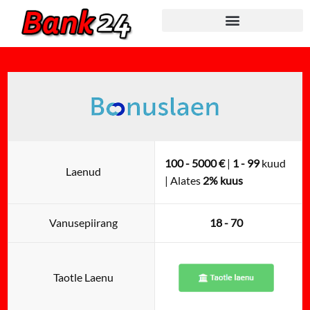
Skip
to
content
100 - 5000 €
|
1 - 99
kuud
Laenud
| Alates
2% kuus
Vanusepiirang
18 - 70
Taotle Laenu