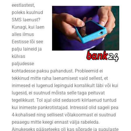
eestlastest,
poleks kuulnud
SMS laenust?
Kunagi, kui laen
alles ilmus
Eestisse lõi see
palju laineid ja
külvas
paljudesse
kohtadesse paksu pahandust. Probleemid ei
tekkinud mitte raha laenamisest vaid sellest, et
inimesed ei lugenud lepinguid korralikult läbi või kui
lugesid, ei suutnud mõista selle taga peituvat
tegelikkust. Tol ajal olid sedasorti kiirlaenud tuntud
kui inimeste pankrotistajad. Intressid olid sageli pea
4-kohalised ning sellisest võlakoormast ei suutnud
peaaegu mitte keegi ennast välja rabeleda.
Ainukeseks pääseteeks oli kas sõprade ja sugulaste