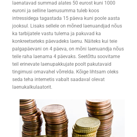
laenatavad summad alates 50 eurost kuni 1000
euroni ja selline laenusumma tuleb koos
intressidega tagastada 15 päeva kuni poole aasta
jooksul. Lisaks sellele on mõned laenuandjad nõus
ka tarbijatele vastu tulema ja pakuvad ka
konkreetseteks päevadeks laenu. Näiteks kui teie
palgapäevani on 4 päeva, on mõni laenuandja nõus
teile raha laenama 4 päevaks. Seetõttu soovitame
teil erinevate laenupakkujate poolt pakutavaid
tingimusi omavahel võrrelda. Kõige lihtsam oleks
seda teha internetis vabalt saadaval olevat
laenukalkulaatorit.