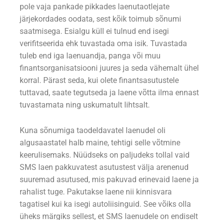
pole vaja pankade pikkades laenutaotlejate
järjekordades oodata, sest kõik toimub sõnumi
saatmisega. Esialgu küll ei tulnud end isegi
verifitseerida ehk tuvastada oma isik. Tuvastada
tuleb end iga laenuandja, panga või muu
finantsorganisatsiooni juures ja seda vähemalt ühel
korral. Pärast seda, kui olete finantsasutustele
tuttavad, saate tegutseda ja laene võtta ilma ennast
tuvastamata ning uskumatult lihtsalt.
Kuna sõnumiga taodeldavatel laenudel oli
algusaastatel halb maine, tehtigi selle võtmine
keerulisemaks. Nüüdseks on paljudeks tollal vaid
SMS laen pakkuvatest asutustest välja arenenud
suuremad asutused, mis pakuvad erinevaid laene ja
rahalist tuge. Pakutakse laene nii kinnisvara
tagatisel kui ka isegi autoliisinguid. See võiks olla
üheks märgiks sellest, et SMS laenudele on endiselt