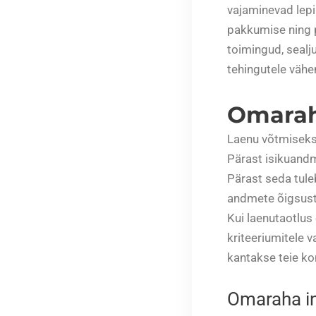
vajaminevad lep
pakkumise ning p
toimingud, sealj
tehingutele vähe
Omarah
Laenu võtmiseks
Pärast isikuand
Pärast seda tuleb
andmete õigsust
Kui laenutaotlus
kriteeriumitele 
kantakse teie ko
Omaraha i