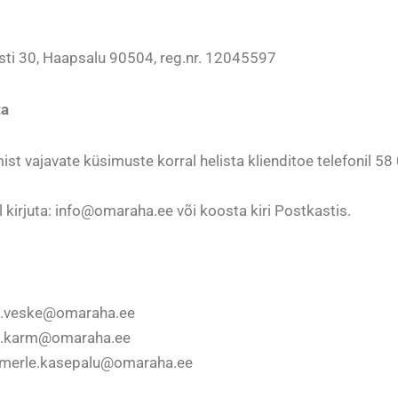
ti 30, Haapsalu 90504, reg.nr. 12045597
ta
ist vajavate küsimuste korral helista klienditoe telefonil 5
 kirjuta:
info@omaraha.ee
või koosta kiri Postkastis.
e.veske@omaraha.ee
o.karm@omaraha.ee
merle.kasepalu@omaraha.ee