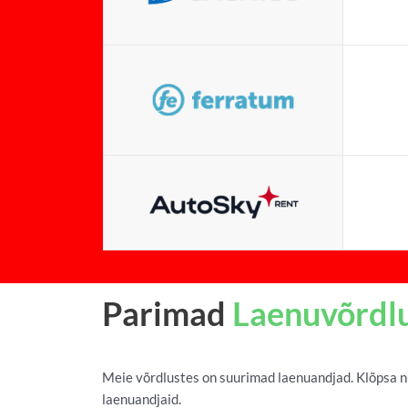
Parimad
Laenuvõrdl
Meie võrdlustes on suurimad laenuandjad. Klõpsa nu
laenuandjaid.