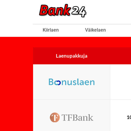
Skip
to
content
Kiirlaen
Väikelaen
Laenupakkuja
1