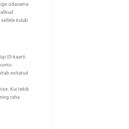
kõige odavama
alikud
sellele kulub
i ID-kaarti.
konto.
nitab esitatud
ise. Kui tekib
ning raha