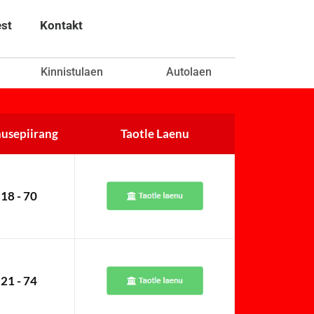
est
Kontakt
Kinnistulaen
Autolaen
usepiirang
Taotle Laenu
18 - 70
21 - 74