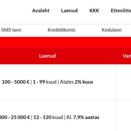
Avaleht
Laenud
KKK
Ettevõtt
SMS laen
Krediidikonto
Kodulaen
Laenud
Van
100 - 5000 €
|
1 - 99
kuud | Alates
2% kuus
000 - 25 000 €
|
12 - 120
kuud | Al.
7,9% aastas