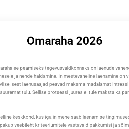
Omaraha 2026
raha.ee peamiseks tegevusvaldkonnaks on laenude vahen
mesele ja nende haldamine. Inimestevaheline laenamine on v
viise, sest laenusaajad peavad maksma madalamat intressi 
 suuremat tulu. Sellise protsessi juures ei tule maksta ka 
elline keskkond, kus iga inimene saab laenamise tingimuse
l pakub veebileht kriteeriumitele vastavaid pakkumisi ja sõlm