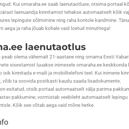
ingud. Kui omaraha.ee saab laenutaotluse, otsima portaal 
ärast laenuandja kinnitamist tehakse automaatselt kõik vaj
uures lepingute sõlmimine ning raha kontole kandmine. Tänu 
m aega ja raha jõuab kohale vaid loetud minutitega!
a.ee laenutaotlus
 peab olema vähemalt 21-aastane ning omama Eesti Vabariig
mete sisestamist luuakse inimesele omaraha.ee keskkonda 
 isik kinnitada e-maili ja mobiiltelefoni teel. Kui inimene kin
, võib ta soovida postkasti kaudu saada lisadokumente.
 on esitatud, otsib portaal automaatselt välja parima pakkum
vastav pakkumine, vormistab veebileht automaatselt lepingu 
ntole. Kõik see võtab aega vaid mõne hetke.
nfo