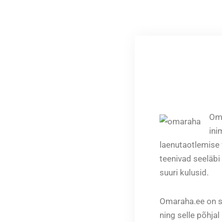
Oma
ini
laenutaotlemise 
teenivad seeläbi
suuri kulusid.
Omaraha.ee on s
ning selle põhja