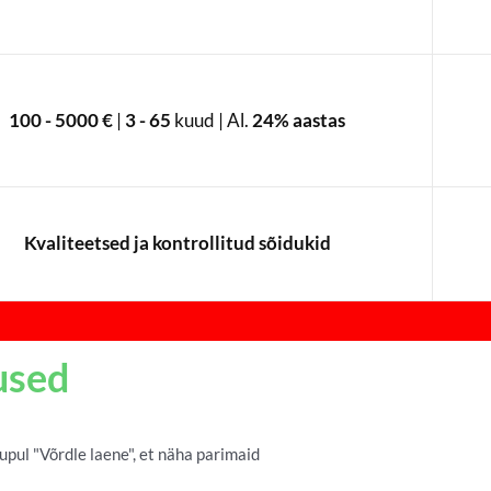
100 - 5000 €
|
3 - 65
kuud | Al.
24% aastas
Kvaliteetsed ja kontrollitud sõidukid
used
pul "Võrdle laene", et näha parimaid