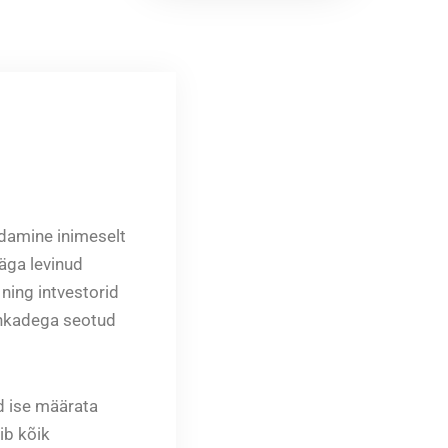
damine inimeselt
äga levinud
ning intvestorid
pankadega seotud
d ise määrata
ib kõik