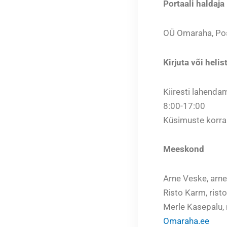
Portaali haldaja
OÜ Omaraha, Pos
Kirjuta või helis
Kiiresti lahendam
8:00-17:00
Küsimuste korral
Meeskond
Arne Veske,
arn
Risto Karm,
rist
Merle Kasepalu,
Omaraha.ee