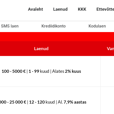
Avaleht
Laenud
KKK
Ettevõtt
SMS laen
Krediidikonto
Kodulaen
Laenud
Van
100 - 5000 €
|
1 - 99
kuud | Alates
2% kuus
000 - 25 000 €
|
12 - 120
kuud | Al.
7,9% aastas