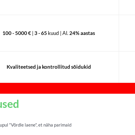
100 - 5000 €
|
3 - 65
kuud | Al.
24% aastas
Kvaliteetsed ja kontrollitud sõidukid
used
pul "Võrdle laene", et näha parimaid