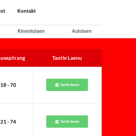
est
Kontakt
Kinnistulaen
Autolaen
usepiirang
Taotle Laenu
18 - 70
21 - 74