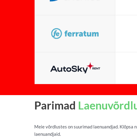
Parimad
Laenuvõrdl
Meie võrdlustes on suurimad laenuandjad. Klõpsa nu
laenuandjaid.