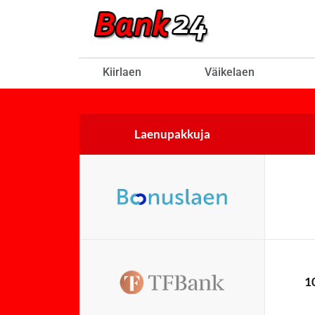
Skip
to
content
Kiirlaen
Väikelaen
Laenupakkuja
1