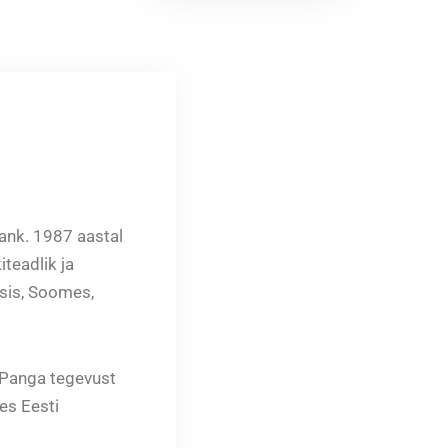
pank. 1987 aastal
teadlik ja
tsis, Soomes,
. Panga tegevust
es Eesti