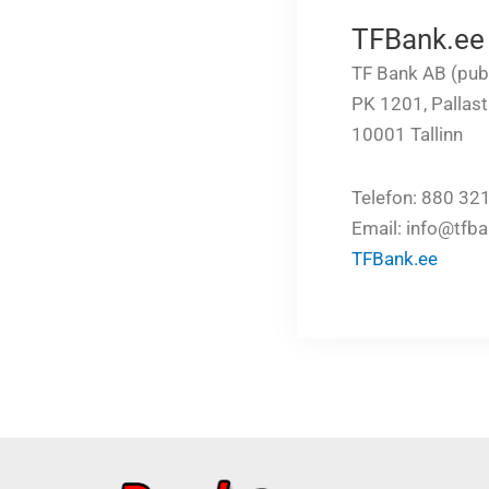
TFBank.ee
TF Bank AB (publ.
PK 1201, Pallast
10001 Tallinn
Telefon: 880 32
Email:
info@tfba
TFBank.ee