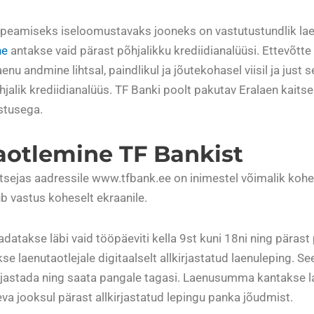
 peamiseks iseloomustavaks jooneks on vastutustundlik la
ne
antakse vaid pärast põhjalikku krediidianalüüsi. Ettevõtt
nu andmine lihtsal, paindlikul ja jõutekohasel viisil ja just 
õhjalik krediidianalüüs. TF Banki poolt pakutav Eralaen kait
stusega.
aotlemine TF Bankist
tsejas aadressile www.tfbank.ee on inimestel võimalik kohe t
b vastus koheselt ekraanile.
datakse läbi vaid tööpäeviti kella 9st kuni 18ni ning pärast 
e laenutaotlejale digitaalselt allkirjastatud laenuleping. See
irjastada ning saata pangale tagasi. Laenusumma kantakse l
va jooksul pärast allkirjastatud lepingu panka jõudmist.