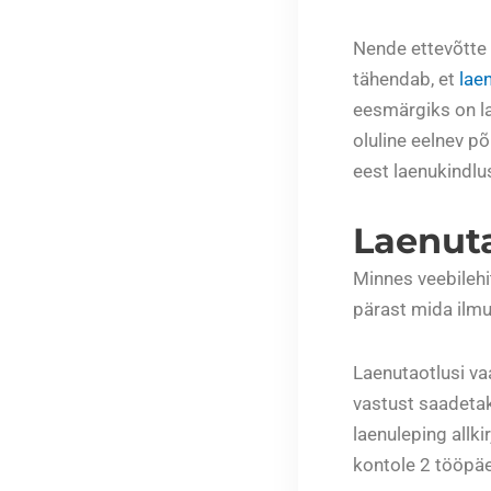
Nende ettevõtte
tähendab, et
lae
eesmärgiks on lae
oluline eelnev p
eest laenukindlu
Laenut
Minnes veebilehi
pärast mida ilmu
Laenutaotlusi vaa
vastust saadetaks
laenuleping allk
kontole 2 tööpäe