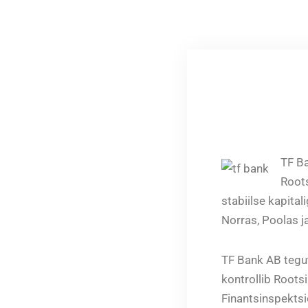
TF Ba
Roots
stabiilse kapita
Norras, Poolas ja
TF Bank AB tegut
kontrollib Roots
Finantsinspektsi