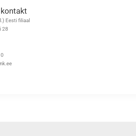
 kontakt
) Eesti filiaal
i 28
10
nk.ee