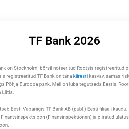
TF Bank 2026
nk on Stockholmi börsil noteeritud Rootsis registreeritud 
is registreeritud TF Bank on täna
kiiresti
kasvav, samas riski
liga Põhja-Euroopa pank. Meil on luba tegutseda Eestis, Roo
 Lätis.
seb Eesti Vabariigis TF Bank AB (publ.) Eesti filiaali kaudu
i Finantsinspektsioon (Finansinspektionen) ja piiratud ulatus
oon.