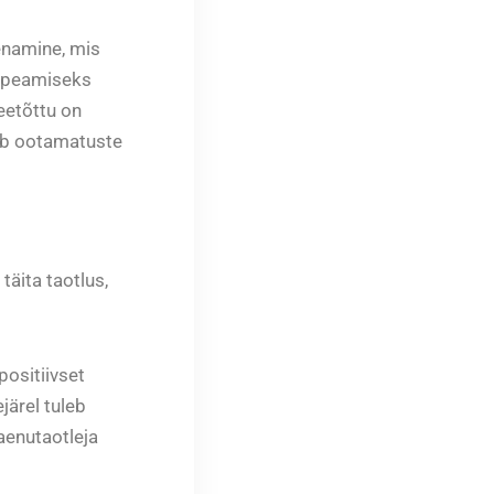
enamine, mis
e peamiseks
seetõttu on
seb ootamatuste
äita taotlus,
positiivset
järel tuleb
aenutaotleja